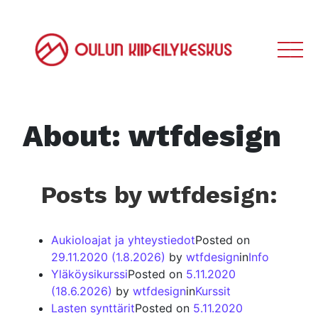
Main Navigation
About: wtfdesign
Posts by wtfdesign:
Aukioloajat ja yhteystiedot
Posted on
29.11.2020
(1.8.2026)
by
wtfdesign
in
Info
Yläköysikurssi
Posted on
5.11.2020
(18.6.2026)
by
wtfdesign
in
Kurssit
Lasten synttärit
Posted on
5.11.2020